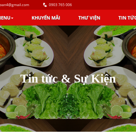
toan4@gmail.com
0903 765 006
MENU
KHUYẾN MÃI
THƯ VIỆN
TIN TỨ
Tin tức & Sự Kiện