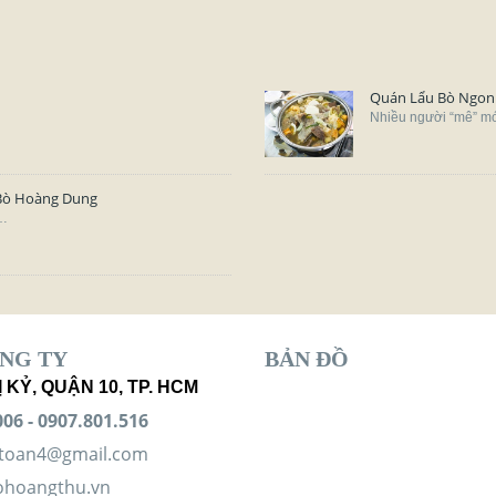
Quán Lẩu Bò Ngon
Nhiều người “mê” mó
Bò Hoàng Dung
a…
NG TY
BẢN ĐỒ
Ị KỶ, QUẬN 10, TP. HCM
06 -
0907.801.516
toan4@gmail.com
ohoangthu.vn