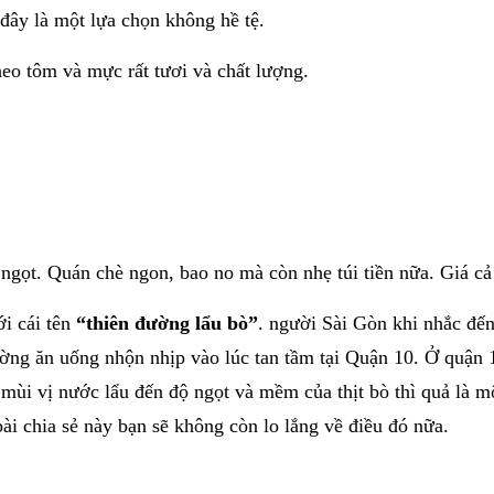
đây là một lựa chọn không hề tệ.
o tôm và mực rất tươi và chất lượng.
 ngọt. Quán chè ngon, bao no mà còn nhẹ túi tiền nữa. Giá cả 
ới cái tên
“thiên đường lẩu bò”
. người Sài Gòn khi nhắc đến 
ng ăn uống nhộn nhịp vào lúc tan tầm tại Quận 10. Ở quận 1
mùi vị nước lẩu đến độ ngọt và mềm của thịt bò thì quả là 
bài chia sẻ này bạn sẽ không còn lo lắng về điều đó nữa.