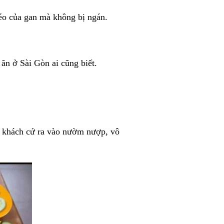
éo của gan mà không bị ngán.
ăn ở Sài Gòn ai cũng biết.
i khách cứ ra vào nườm nượp, vô