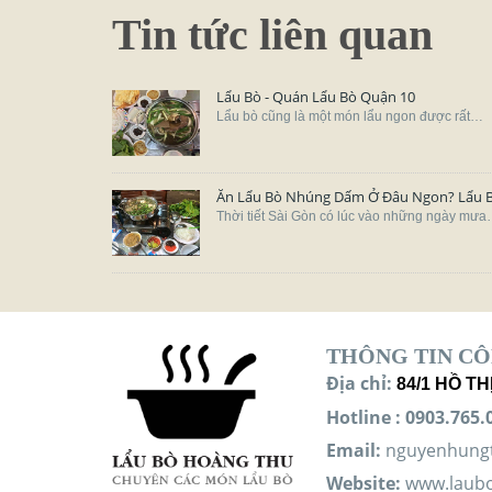
Tin tức liên quan
Lẩu Bò - Quán Lẩu Bò Quận 10
Lẩu bò cũng là một món lẩu ngon được rất…
Ăn Lẩu Bò Nhúng Dấm Ở Đâu Ngon? Lẩu 
Thời tiết Sài Gòn có lúc vào những ngày mư
THÔNG TIN CÔ
Địa chỉ:
84/1 HỒ TH
Hotline
:
0903.765.0
Email:
nguyenhung
Website:
www.laub