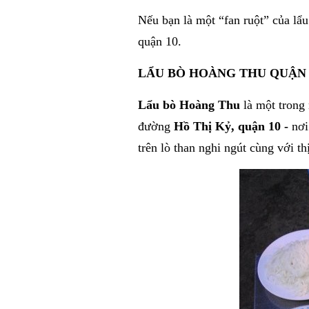
Nếu bạn là một “fan ruột” của lẩu
quận 10.
LẨU BÒ HOÀNG THU QUẬN 
Lẩu bò Hoàng Thu
là một trong 
đường
Hồ Thị Kỷ, quận 10 -
nơi
trên lò than nghi ngút cùng với th