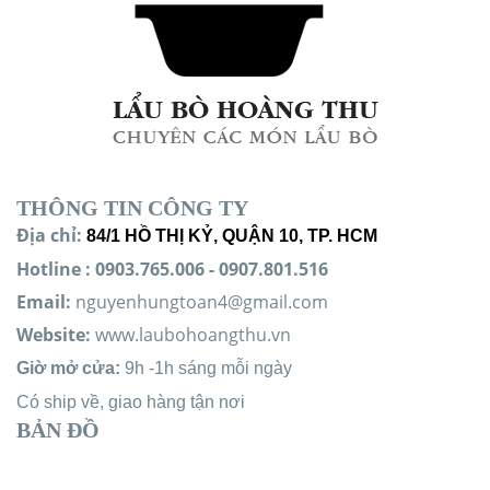
THÔNG TIN CÔNG TY
Địa chỉ:
84/1 HỒ THỊ KỶ, QUẬN 10, TP. HCM
Hotline
:
0903.765.006 -
0907.801.516
Email:
nguyenhungtoan4@gmail.com
Website:
www.laubohoangthu.vn
Giờ mở cửa:
9h -1h sáng mỗi ngày
Có ship về, giao hàng tận nơi
BẢN ĐỒ