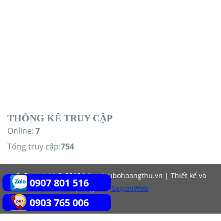
THÔNG KÊ TRUY CẬP
Online:
7
Tổng truy cập:
754
© Copyright © 2010 https:laubohoangthu.vn | Thiết kế và
0907 801 516
quảng cáo:
SaigonWeb
0903 765 006