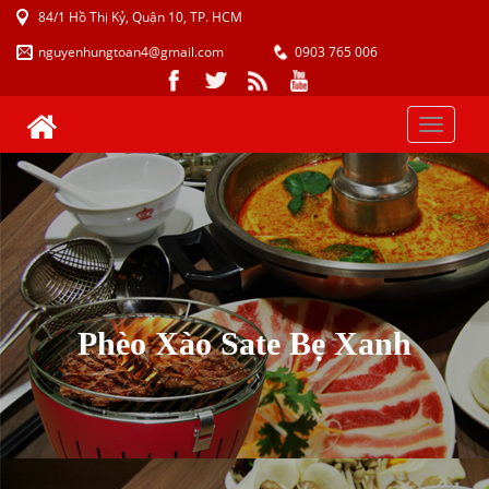
84/1 Hồ Thị Kỷ, Quận 10, TP. HCM
nguyenhungtoan4@gmail.com
0903 765 006
Toggle
naviga
Phèo Xào Sate Bẹ Xanh