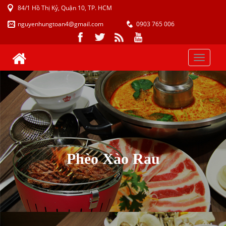
84/1 Hồ Thị Kỷ, Quận 10, TP. HCM
nguyenhungtoan4@gmail.com
0903 765 006
Toggle
naviga
Phèo Xào Rau