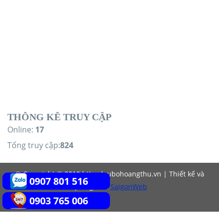
THÔNG KÊ TRUY CẬP
Online:
17
Tổng truy cập:
824
© Copyright © 2010 https:laubohoangthu.vn | Thiết kế và
0907 801 516
quảng cáo:
SaigonWeb
0903 765 006