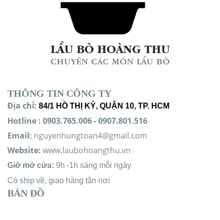
THÔNG TIN CÔNG TY
Địa chỉ:
84/1 HỒ THỊ KỶ, QUẬN 10, TP. HCM
Hotline
:
0903.765.006 -
0907.801.516
Email:
nguyenhungtoan4@gmail.com
Website:
www.laubohoangthu.vn
Giờ mở cửa:
9h -1h sáng mỗi ngày
Có ship về, giao hàng tận nơi
BẢN ĐỒ