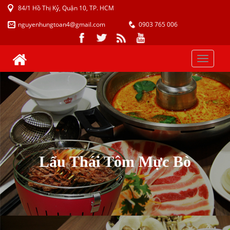
84/1 Hồ Thị Kỷ, Quận 10, TP. HCM
nguyenhungtoan4@gmail.com
0903 765 006
Toggle
naviga
Lẩu Thái Tôm Mực Bò