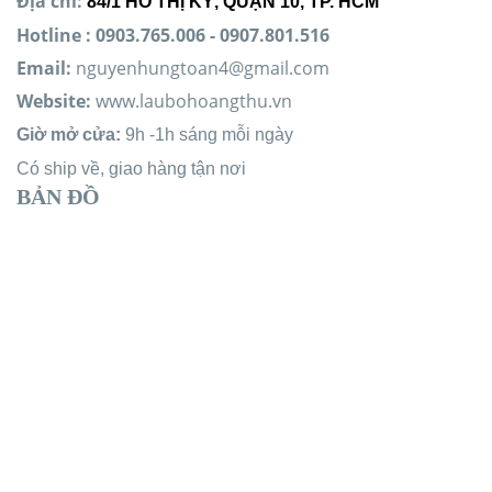
Địa chỉ:
84/1 HỒ THỊ KỶ, QUẬN 10, TP. HCM
Hotline
:
0903.765.006 -
0907.801.516
Email:
nguyenhungtoan4@gmail.com
Website:
www.laubohoangthu.vn
Giờ mở cửa:
9h -1h sáng mỗi ngày
Có ship về, giao hàng tận nơi
BẢN ĐỒ